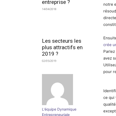
entreprise ?
notre 
14/04/2018
résoud
direct
consti
Ensuite
Les secteurs les
crée u
plus attractifs en
Parlez 
2019 ?
avez s
02/05/2019
Utilis
pour r
Identi
ce qui
qualit
L'équipe Dynamique
except
Entrepreneuriale