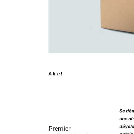
A lire !
Se dém
une né
dévelo
Premier