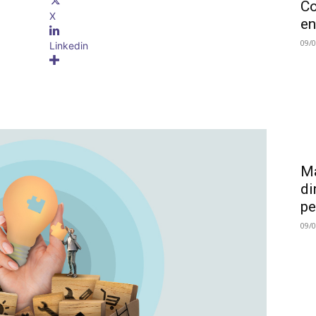
Co
X
en
09/
Linkedin
Ma
di
pe
09/