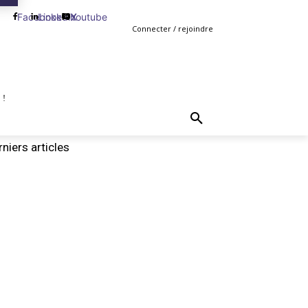
Facebook
Linkedin
Youtube
X
Connecter / rejoindre
 !
TING
GESTION
VENTE
PLUS
MORE
niers articles