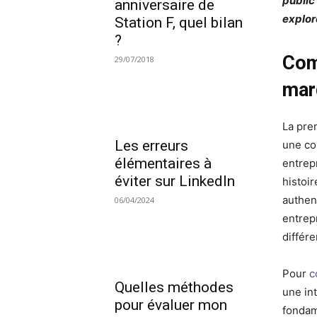
public
anniversaire de
explor
Station F, quel bilan
?
Com
29/07/2018
mar
La pre
Les erreurs
une co
élémentaires à
entrep
éviter sur LinkedIn
histoi
authen
06/04/2024
entrep
différe
Pour
c
Quelles méthodes
une in
pour évaluer mon
fondame