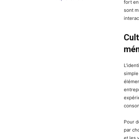
fort e
sont m
interac
Cult
mém
L’iden
simple
élémen
entrep
expérie
conso
Pour d
par ch
et les