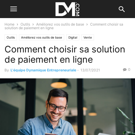
Home
Outils
Améliorez vos outils de base
Comment choisir sa
solution de paiement en ligne
Outils
Améliorez vos outils de base
Digital
Vente
Comment choisir sa solution
Les outils commerciaux
Par les outils
de paiement en ligne
0
By
L'équipe Dynamique Entrepreneuriale
-
13/07/2021