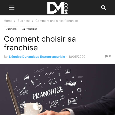
Home
Business
Comment choisir sa franchise
Business
La franchise
Comment choisir sa
franchise
0
By
L'équipe Dynamique Entrepreneuriale
-
18/05/2020