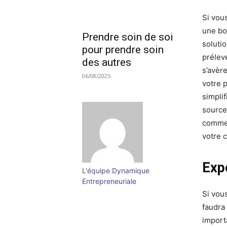
Si vou
une bo
Prendre soin de soi
soluti
pour prendre soin
prélev
des autres
s’avère
06/08/2025
votre 
simpli
source
commer
votre 
Exp
L'équipe Dynamique
Entrepreneuriale
Si vou
faudra
import