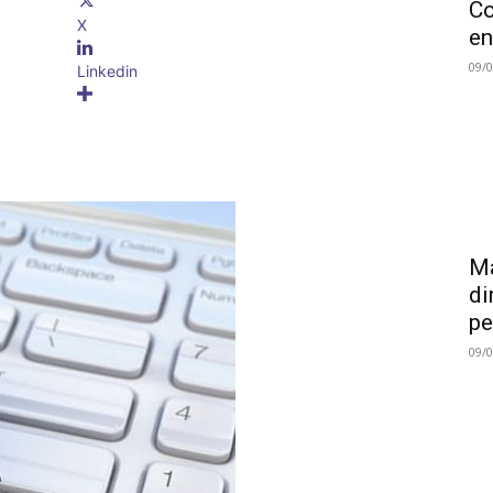
Co
X
en
09/
Linkedin
Ma
di
pe
09/