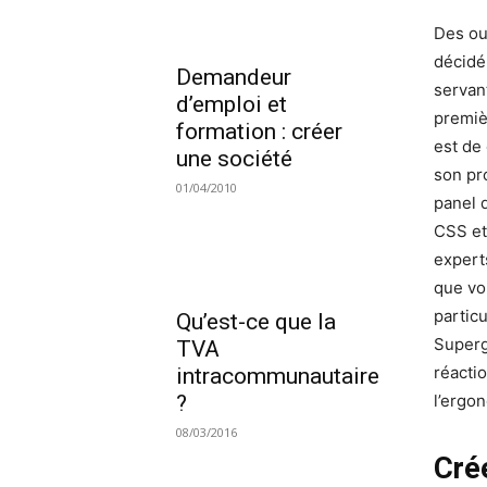
Des ou
décidé
Demandeur
servant
d’emploi et
premiè
formation : créer
est de
une société
son pr
01/04/2010
panel 
CSS et
experts
que vo
partic
Qu’est-ce que la
Superg
TVA
réactio
intracommunautaire
?
l’ergo
08/03/2016
Cré