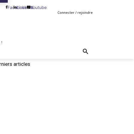
Facebook
Linkedin
Youtube
X
Connecter / rejoindre
 !
TING
GESTION
VENTE
PLUS
MORE
niers articles