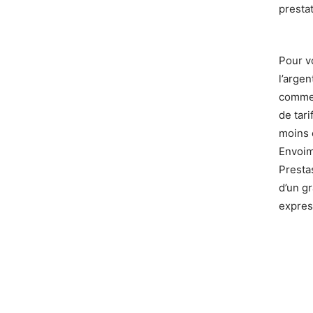
prestat
Pour v
l’arge
comme 
de tari
moins 
Envoim
Presta
d’un g
express