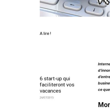
A lire !
Intern
d’inno
d’entr
6 start-up qui
busine
faciliteront vos
ce que 
vacances
26/07/2015
Mon