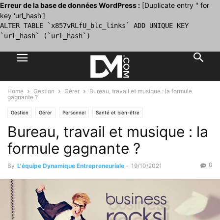
Erreur de la base de données WordPress :
[Duplicate entry '' for
key 'url_hash']
ALTER TABLE `x857vRLfU_blc_links` ADD UNIQUE KEY
`url_hash` (`url_hash`)
Home
Gestion
Gérer
Bureau, travail et musique : la formule
gagnante ?
Gestion
Gérer
Personnel
Santé et bien-être
Bureau, travail et musique : la
formule gagnante ?
0
By
L'équipe Dynamique Entrepreneuriale
-
19/10/2021