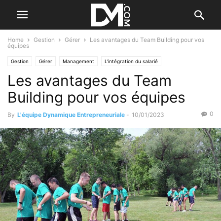
Home
Gestion
Gérer
Les avantages du Team Building pour vos
équipes
Gestion
Gérer
Management
L'intégration du salarié
Les avantages du Team
Building pour vos équipes
0
By
L'équipe Dynamique Entrepreneuriale
-
10/01/2023