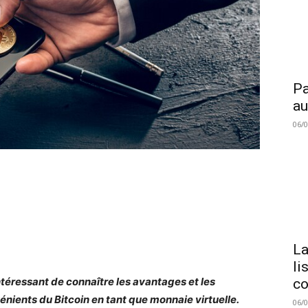
Pa
au
06/
La
li
 intéressant de connaître les avantages et les
co
énients du Bitcoin en tant que monnaie virtuelle.
06/