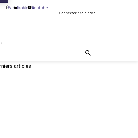
Facebook
Linkedin
Youtube
X
Connecter / rejoindre
 !
TING
GESTION
VENTE
PLUS
MORE
niers articles