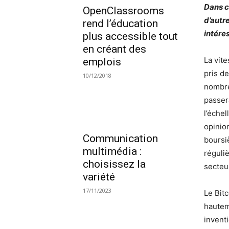
Dans c
OpenClassrooms
d’autr
rend l’éducation
intére
plus accessible tout
en créant des
La vit
emplois
pris d
10/12/2018
nombre
passera
l’éche
opinion
Communication
boursi
multimédia :
réguli
choisissez la
secteu
variété
17/11/2023
Le Bit
hautem
inventi