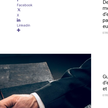
De
Facebook
mo
d’
X
pa
Linkedin
eu
07/
Gu
d’
et
07/