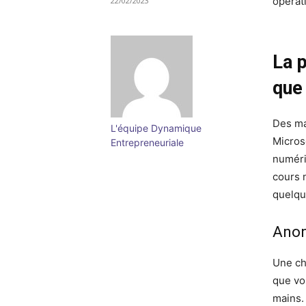
opérat
22/02/2023
La p
que
Des ma
L'équipe Dynamique
Micros
Entrepreneuriale
numériq
cours 
quelqu
Ano
Une ch
que vo
mains.