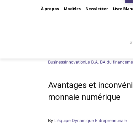
À propos
Modèles
Newsletter
Livre Blan
P
BUS
Business
Innovation
Le B.A. BA du financeme
Avantages et inconvéni
monnaie numérique
By
L'équipe Dynamique Entrepreneuriale