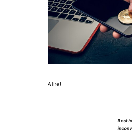
A lire !
Il est
inconv