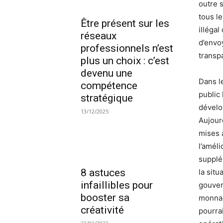
outre s
tous l
Être présent sur les
illégal
réseaux
d’envo
professionnels n’est
transp
plus un choix : c’est
devenu une
Dans le
compétence
public 
stratégique
dévelo
13/12/2025
Aujourd
mises à
l’améli
supplé
8 astuces
la sit
infaillibles pour
gouver
booster sa
monnai
créativité
pourrai