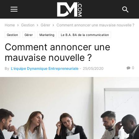
Home
Gestion
Gérer
Comment annoncer une mauvaise nouvelle ?
Gestion
Gérer
Marketing
Le B.A. BA de la communication
Comment annoncer une
Les difficultés
mauvaise nouvelle ?
0
By
L'équipe Dynamique Entrepreneuriale
-
25/05/2020