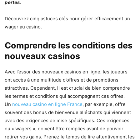
pertes.
Découvrez cinq astuces clés pour gérer efficacement un
wager au casino.
Comprendre les conditions des
nouveaux casinos
Avec l’essor des nouveaux casinos en ligne, les joueurs
ont accès à une multitude d’offres et de promotions
attractives. Cependant, il est crucial de bien comprendre
les termes et conditions qui accompagnent ces offres.
Un
nouveau casino en ligne France
, par exemple, offre
souvent des bonus de bienvenue alléchants qui viennent
avec des exigences de mise spécifiques. Ces exigences,
ou « wagers », doivent être remplies avant de pouvoir
retirer vos gains. Prenez le temps de lire attentivement les