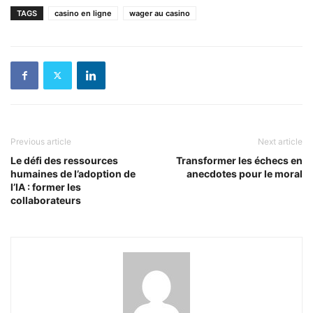
TAGS
casino en ligne
wager au casino
Previous article
Next article
Le défi des ressources
Transformer les échecs en
humaines de l’adoption de
anecdotes pour le moral
l’IA : former les
collaborateurs