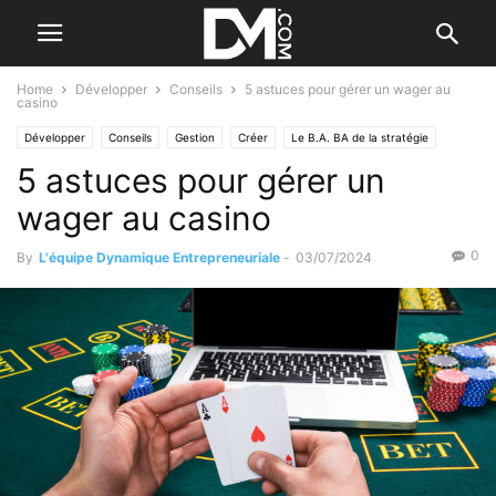
Home
Développer
Conseils
5 astuces pour gérer un wager au
casino
Développer
Conseils
Gestion
Créer
Le B.A. BA de la stratégie
5 astuces pour gérer un
Financement
Le B.A. BA du financement
Les stratégies originales
wager au casino
0
By
L'équipe Dynamique Entrepreneuriale
-
03/07/2024