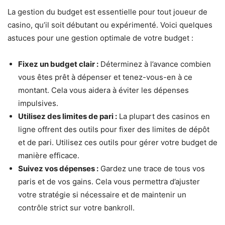
La gestion du budget est essentielle pour tout joueur de
casino, qu’il soit débutant ou expérimenté. Voici quelques
astuces pour une gestion optimale de votre budget :
Fixez un budget clair :
Déterminez à l’avance combien
vous êtes prêt à dépenser et tenez-vous-en à ce
montant. Cela vous aidera à éviter les dépenses
impulsives.
Utilisez des limites de pari :
La plupart des casinos en
ligne offrent des outils pour fixer des limites de dépôt
et de pari. Utilisez ces outils pour gérer votre budget de
manière efficace.
Suivez vos dépenses :
Gardez une trace de tous vos
paris et de vos gains. Cela vous permettra d’ajuster
votre stratégie si nécessaire et de maintenir un
contrôle strict sur votre bankroll.