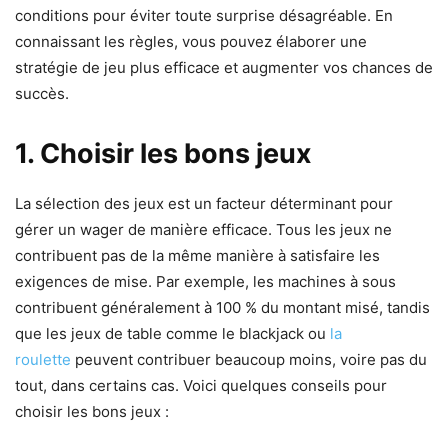
conditions pour éviter toute surprise désagréable. En
connaissant les règles, vous pouvez élaborer une
stratégie de jeu plus efficace et augmenter vos chances de
succès.
1. Choisir les bons jeux
La sélection des jeux est un facteur déterminant pour
gérer un wager de manière efficace. Tous les jeux ne
contribuent pas de la même manière à satisfaire les
exigences de mise. Par exemple, les machines à sous
contribuent généralement à 100 % du montant misé, tandis
que les jeux de table comme le blackjack ou
la
roulette
peuvent contribuer beaucoup moins, voire pas du
tout, dans certains cas. Voici quelques conseils pour
choisir les bons jeux :