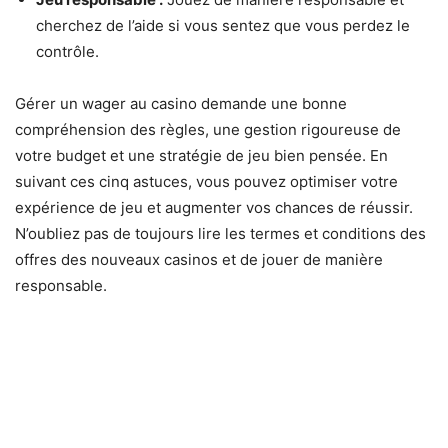
cherchez de l’aide si vous sentez que vous perdez le
contrôle.
Gérer un wager au casino demande une bonne
compréhension des règles, une gestion rigoureuse de
votre budget et une stratégie de jeu bien pensée. En
suivant ces cinq astuces, vous pouvez optimiser votre
expérience de jeu et augmenter vos chances de réussir.
N’oubliez pas de toujours lire les termes et conditions des
offres des nouveaux casinos et de jouer de manière
responsable.