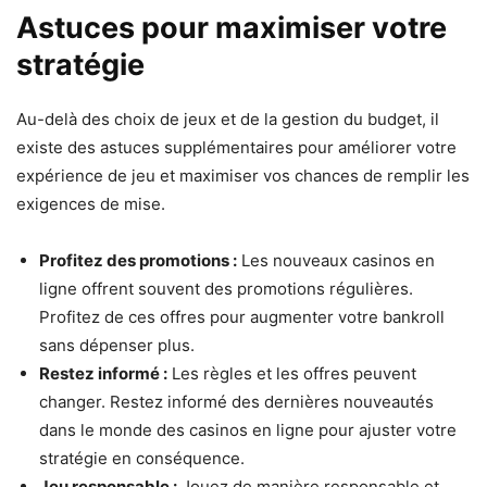
Astuces pour maximiser votre
stratégie
Au-delà des choix de jeux et de la gestion du budget, il
existe des astuces supplémentaires pour améliorer votre
expérience de jeu et maximiser vos chances de remplir les
exigences de mise.
Profitez des promotions :
Les nouveaux casinos en
ligne offrent souvent des promotions régulières.
Profitez de ces offres pour augmenter votre bankroll
sans dépenser plus.
Restez informé :
Les règles et les offres peuvent
changer. Restez informé des dernières nouveautés
dans le monde des casinos en ligne pour ajuster votre
stratégie en conséquence.
Jeu responsable :
Jouez de manière responsable et