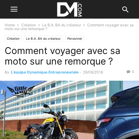
Home
Création
Le B.A. BA du créateur
Comment voyager avec sa
moto sur une remorque ?
Création
Le B.A. BA du créateur
Personnel
Comment voyager avec sa
moto sur une remorque ?
0
By
L'équipe Dynamique Entrepreneuriale
-
29/06/2018