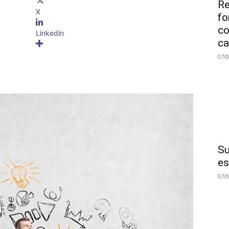
Re
X
fo
co
Linkedin
ca
07/
Su
es
07/