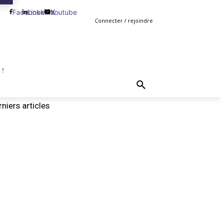
Facebook
Linkedin
Youtube
X
Connecter / rejoindre
 !
TING
GESTION
VENTE
PLUS
MORE
niers articles