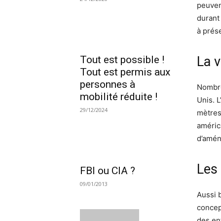
peuven
durant
à prése
Tout est possible !
La v
Tout est permis aux
personnes à
Nombre
mobilité réduite !
Unis. 
29/12/2024
mètres
améric
d’amén
Les 
FBI ou CIA ?
09/01/2013
Aussi 
concep
des en