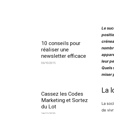
Le suc
positi
crénea
10 conseils pour
nombre
réaliser une
appare
newsletter efficace
leur p
06/10/2015
Quels 
miser 
La l
Cassez les Codes
Marketing et Sortez
La soc
du Lot
de vivr
24/12/2020