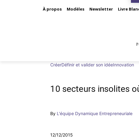
À propos
Modèles
Newsletter
Livre Blan
P
BUS
Créer
Définir et valider son idée
Innovation
10 secteurs insolites 
By
L'équipe Dynamique Entrepreneuriale
12/12/2015