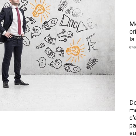
Me
cr
la
07/
De
mo
d’
pa
eu