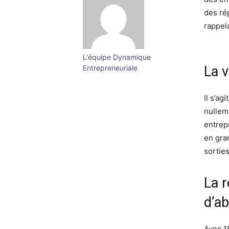
des ré
rappel
L'équipe Dynamique
Entrepreneuriale
La v
Il s’ag
nullem
entrep
en gra
sortie
La r
d’a
Avec 1