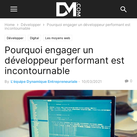
Home
Développer
Pourquoi engager un développeur performant est
incontournable
Développer
Digital
Les moyens web
Pourquoi engager un
développeur performant est
incontournable
0
By
L'équipe Dynamique Entrepreneuriale
-
10/03/2021