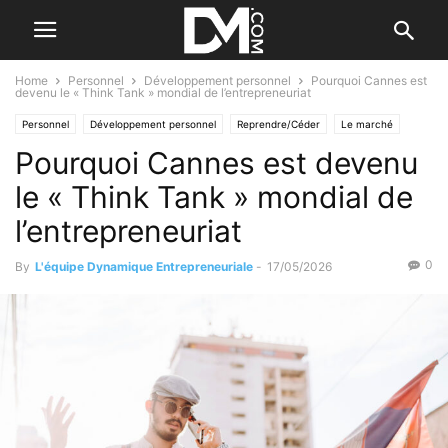
Home
Personnel
Développement personnel
Pourquoi Cannes est
devenu le « Think Tank » mondial de l’entrepreneuriat
Personnel
Développement personnel
Reprendre/Céder
Le marché
Pourquoi Cannes est devenu
le « Think Tank » mondial de
l’entrepreneuriat
0
By
L'équipe Dynamique Entrepreneuriale
-
17/05/2026