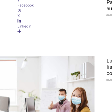
Pa
Facebook
au
06/
X
Linkedin
La
li
co
06/