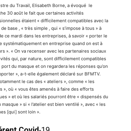
istre du Travail, Elisabeth Borne, a évoqué le
he 30 août le fait que certaines activités
sionnelles étaient « difficilement compatibles avec la
 de base , « très simple , qui « s’impose à tous » à
de ce mardi dans les entreprises, à savoir « porter le
 systématiquement en entreprise quand on est à
urs ». « On va recenser avec les partenaires sociaux
ivités qui, par nature, sont difficilement compatibles
e port du masque et on regardera les réponses qu’on
pporter », a-t-elle également déclaré sur BFMTV.
notamment le cas des « ateliers », comme « les
s », où « vous êtes amenés à faire des efforts
ues » et où les salariés pourront être « dispensés du
 masque » si « l’atelier est bien ventilé », avec « les
es [qui] sont loin ».
érent Covid
-19