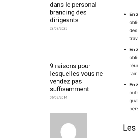
dans le personal
branding des
En 
dirigeants
obli
29/09/2025
des
trav
En 
obli
9 raisons pour
réu
lesquelles vous ne
l’ai
vendez pas
En 
suffisamment
outr
06/02/2014
qua
per
Les