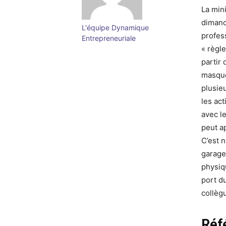
La min
dimanc
L'équipe Dynamique
profes
Entrepreneuriale
« règle
partir 
masque
plusie
les act
avec l
peut a
C’est 
garage
physiq
port du
collègu
Réf