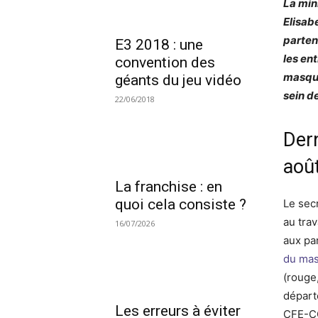
La mini
Elisab
parten
E3 2018 : une
les en
convention des
masque
géants du jeu vidéo
sein d
22/06/2018
Dern
aoû
La franchise : en
quoi cela consiste ?
Le secr
au tra
16/07/2026
aux pa
du mas
(rouge
départ
Les erreurs à éviter
CFE-C