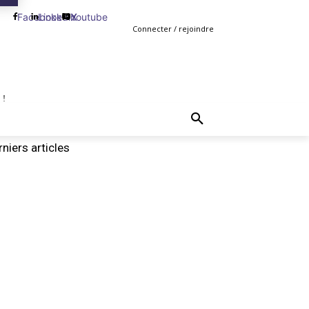
Facebook
Linkedin
Youtube
X
Connecter / rejoindre
 !
TING
GESTION
VENTE
PLUS
MORE
niers articles