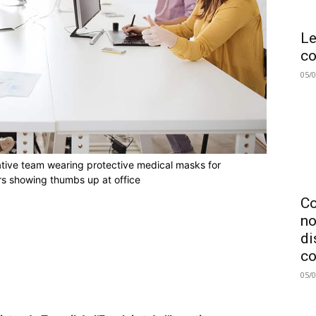
Le
co
05/
tive team wearing protective medical masks for
rs showing thumbs up at office
C
no
di
co
05/