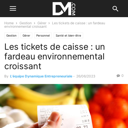
Home
Gestion
Gérer
Les tickets de caisse : un fardeau
environnemental croissant
Gestion
Gérer
Personnel
Santé et bien-être
Les tickets de caisse : un
fardeau environnemental
croissant
0
By
L'équipe Dynamique Entrepreneuriale
-
26/06/2023