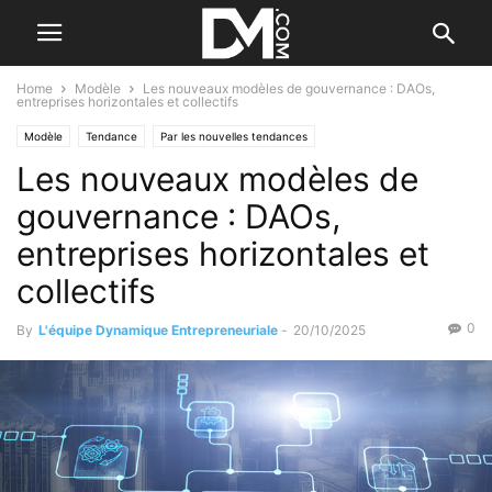
Home
Modèle
Les nouveaux modèles de gouvernance : DAOs,
entreprises horizontales et collectifs
Modèle
Tendance
Par les nouvelles tendances
Les nouveaux modèles de
gouvernance : DAOs,
entreprises horizontales et
collectifs
0
By
L'équipe Dynamique Entrepreneuriale
-
20/10/2025