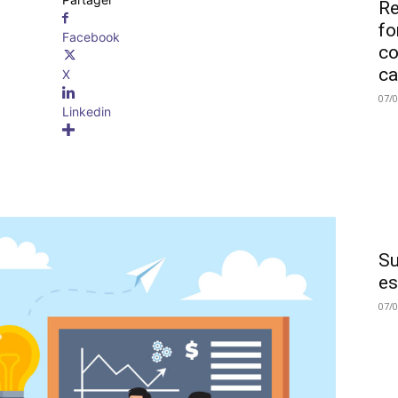
Re
fo
Facebook
co
ca
X
07/
Linkedin
Su
es
07/