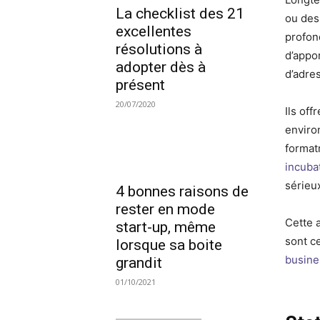
La checklist des 21
ou des
excellentes
profon
résolutions à
d’appo
adopter dès à
d’adre
présent
20/07/2020
Ils off
enviro
format
incuba
sérieu
4 bonnes raisons de
rester en mode
Cette 
start-up, même
sont c
lorsque sa boite
busine
grandit
01/10/2021