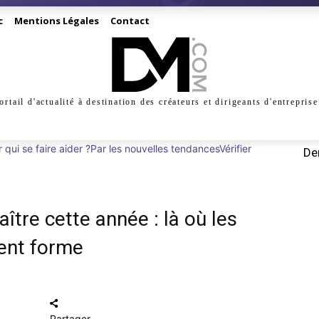
c
Mentions Légales
Contact
ortail d'actualité à destination des créateurs et dirigeants d'entreprise
INESS
CRÉATION
DIGITAL
MANAGEMENT
MARKE
 qui se faire aider ?
Par les nouvelles tendances
Vérifier
Der
ître cette année : là où les
ent forme
Partager