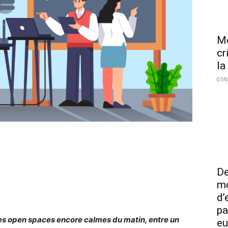
Me
cr
la
07/
De
mo
d’
pa
es open spaces encore calmes du matin, entre un
eu