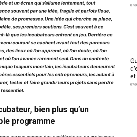
iède et un écran qui s’allume lentement, tout
07/
ce souvent par une idée, fragile et parfois floue,
leine de promesses. Une idée qui cherche sa place,
dèle, ses premiers soutiens. C’est souvent à ce
-là que les incubateurs entrent en jeu. Derrière ce
venu courant se cachent avant tout des parcours
, des lieux où l’on apprend, où l’on doute, où l’on
 et où l’on avance rarement seul. Dans un contexte
Gu
ique toujours incertain, les incubateurs demeurent
d’
pères essentiels pour les entrepreneurs, les aidant à
et
rer, tester et faire grandir leurs projets sans perdre
07/
l’essentiel.
cubateur, bien plus qu’un
ple programme
mps perçus comme des accélérateurs de croissance