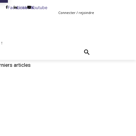
Facebook
Linkedin
Youtube
X
Connecter / rejoindre
 !
TING
GESTION
VENTE
PLUS
MORE
niers articles