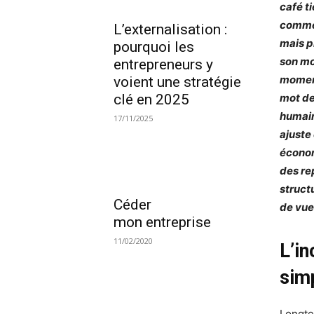
café t
commen
L’externalisation :
mais p
pourquoi les
son mo
entrepreneurs y
moment
voient une stratégie
mot de
clé en 2025
humains
17/11/2025
ajuste
économ
des re
structu
Céder
de vue 
mon entreprise
11/02/2020
L’in
sim
Longte