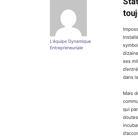
Sta
tou
Imposs
Instal
L'équipe Dynamique
symbol
Entrepreneuriale
dizain
ses mi
d’entr
dans la
Mais d
commun
qui pa
doutes
incuba
d’acco