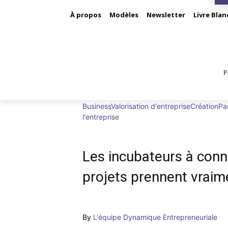
À propos
Modèles
Newsletter
Livre Blan
P
BUS
Business
Valorisation d'entreprise
Création
Par
l'entreprise
Les incubateurs à conna
projets prennent vraim
By
L'équipe Dynamique Entrepreneuriale