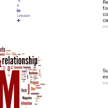
Re
X
fo
co
Linkedin
ca
07/
Su
es
07/