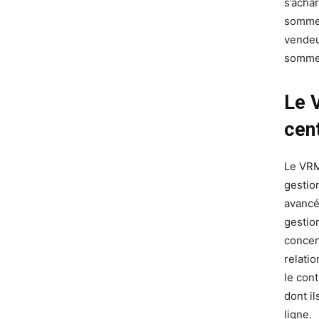
s’acha
sommes
vendeu
sommes 
Le V
cent
Le VRM
gestio
avancé
gestio
concent
relati
le con
dont i
ligne.