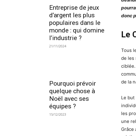
Entreprise de jeux
pourrai
d’argent les plus
donc p
populaires dans le
monde : qui domine
Le 
l’industrie ?
21/11/2024
Tous l
de les
ciblée
commun
de la n
Pourquoi prévoir
quelque chose à
Le but
Noël avec ses
équipes ?
individ
les pr
15/12/2023
une rel
Grâce 