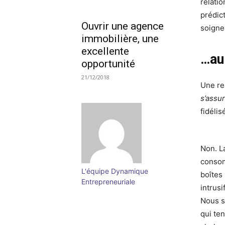
relati
prédict
Ouvrir une agence
soigne
immobilière, une
excellente
…au
opportunité
21/12/2018
Une re
s’assu
fidélis
Non. La
consom
L'équipe Dynamique
boîtes
Entrepreneuriale
intrus
Nous s
qui te