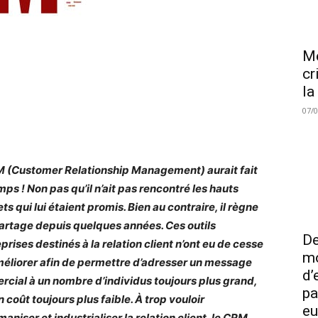
Me
cr
la
07/
 (Customer Relationship Management) aurait fait
mps ! Non pas qu’il n’ait pas rencontré les hauts
s qui lui étaient promis. Bien au contraire, il règne
artage depuis quelques années. Ces outils
De
prises destinés à la relation client n’ont eu de cesse
mo
méliorer afin de permettre d’adresser un message
d’
cial à un nombre d’individus toujours plus grand,
pa
 coût toujours plus faible. À trop vouloir
eu
aniser et industrialiser la relation client, le CRM