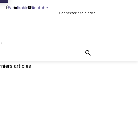
Facebook
Linkedin
Youtube
X
Connecter / rejoindre
 !
TING
GESTION
VENTE
PLUS
MORE
niers articles