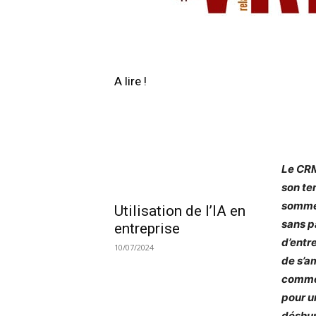
A lire !
Le CRM
son te
sommet
Utilisation de l’IA en
sans p
entreprise
d’entre
10/07/2024
de s’a
commer
pour un
déshum