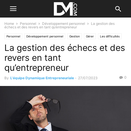
Home
Personnel
Développement personnel
La gestion des
échecs et des revers en tant qu’entrepreneur
Personnel
Développement personnel
Gestion
Gérer
Les difficultés
La gestion des échecs et des
revers en tant
qu’entrepreneur
0
By
L'équipe Dynamique Entrepreneuriale
-
27/07/2023