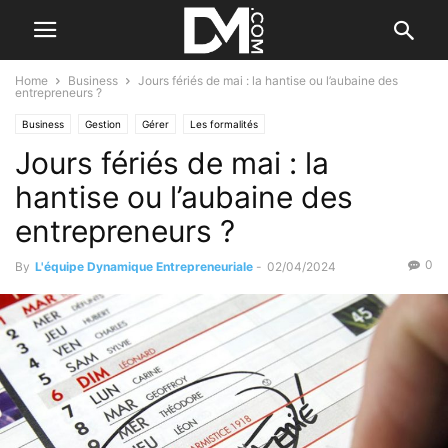
Home
Business
Jours fériés de mai : la hantise ou l’aubaine des
entrepreneurs ?
Business
Gestion
Gérer
Les formalités
Jours fériés de mai : la
hantise ou l’aubaine des
entrepreneurs ?
0
By
L'équipe Dynamique Entrepreneuriale
-
02/04/2024