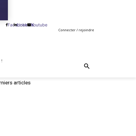
Facebook
Linkedin
Youtube
X
Connecter / rejoindre
 !
TING
GESTION
VENTE
PLUS
MORE
niers articles