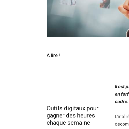
A lire !
Il est
en forf
cadre.
Outils digitaux pour
gagner des heures
L’intér
chaque semaine
décomp