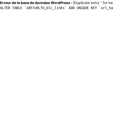
Erreur de la base de données WordPress :
[Duplicate entry '' for ke
ALTER TABLE `x857vRLfU_blc_links` ADD UNIQUE KEY `url_ha