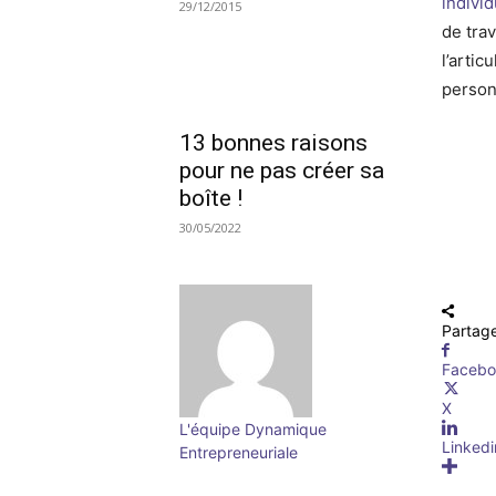
individ
29/12/2015
de trav
l’artic
personn
13 bonnes raisons
pour ne pas créer sa
boîte !
30/05/2022
Partag
Faceb
X
L'équipe Dynamique
Linkedi
Entrepreneuriale