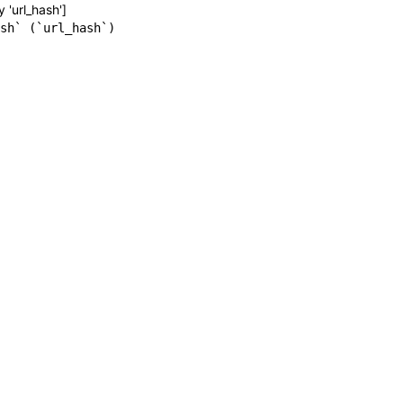
y 'url_hash']
sh` (`url_hash`)