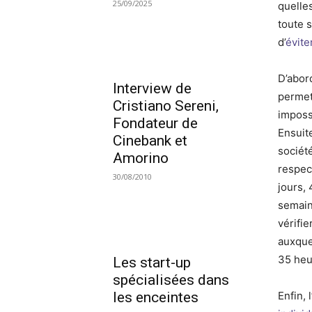
25/09/2025
quelles
toute s
d’
évite
D’abord
Interview de
permett
Cristiano Sereni,
impossi
Fondateur de
Ensuite
Cinebank et
sociét
Amorino
respec
30/08/2010
jours,
semain
vérifie
auxquel
35 heu
Les start-up
spécialisées dans
les enceintes
Enfin,