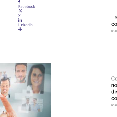
Facebook
X
Le
co
Linkedin
05/
C
no
di
co
05/