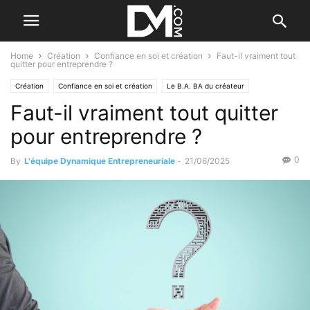
Home
Création
Confiance en soi et création
Faut-il vraiment tout
quitter pour entreprendre ?
Création
Confiance en soi et création
Le B.A. BA du créateur
Faut-il vraiment tout quitter
Se former à la création
pour entreprendre ?
0
By
L'équipe Dynamique Entrepreneuriale
-
21/06/2025