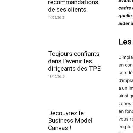
avant 
recommandations
cadre 
de ses clients
quelle
14/02/2013
aider 
Les
Toujours confiants
L’impl
dans l’avenir les
en con
dirigeants des TPE
son dév
18/10/2019
d’impla
a un i
ainsi 
zones f
en fon
Découvrez le
vous re
Business Model
en plu
Canvas !