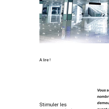
A lire !
Vous s
nombre
demeur
Stimuler les