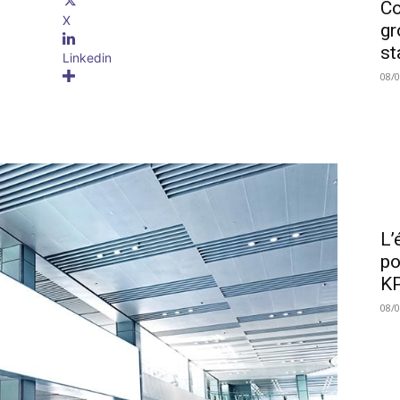
Co
X
gr
st
Linkedin
08/
L’
po
KP
08/