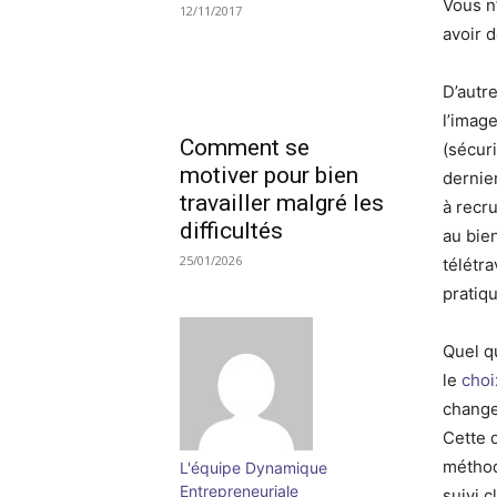
Vous n’
12/11/2017
avoir 
D’autr
l’imag
Comment se
(sécur
motiver pour bien
dernier
travailler malgré les
à recr
difficultés
au bie
25/01/2026
télétra
pratiq
Quel qu
le
choi
change
Cette 
méthode
L'équipe Dynamique
Entrepreneuriale
suivi c