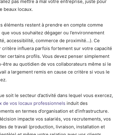
allez pas mettre à mal votre entreprise, juste pour
de beaux locaux.
es éléments restent à prendre en compte comme
e que vous souhaitez dégager ou l’environnement
ité, accessibilité, commerce de proximité…). Ce
 critère influera parfois fortement sur votre capacité
uter certains profils. Vous devez penser simplement
n-être au quotidien de vos collaborateurs même si le
vail a largement remis en cause ce critère si vous le
uez.
e soit le secteur d’activité dans lequel vous exercez,
x de vos locaux professionnels
induit des
ments en termes d’organisation et d’infrastructure.
décision impacte vos salariés, vos recrutements, vos
s de travail (production, livraison, installation et
lientèle) et même votre relation avec vos clients.