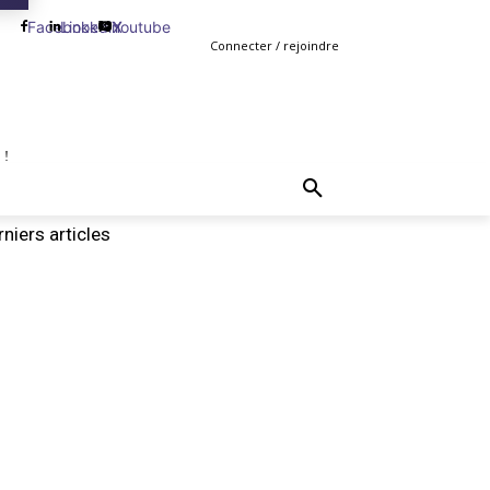
Facebook
Linkedin
Youtube
X
Connecter / rejoindre
 !
TING
GESTION
VENTE
PLUS
MORE
niers articles