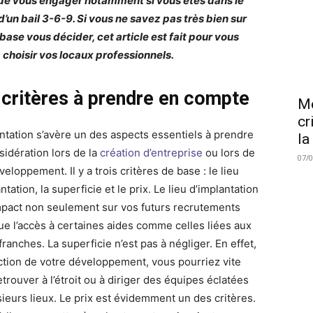
de vous engager notamment si vous êtes dans le
d’un bail 3-6-9. Si vous ne savez pas très bien sur
 base vous décider, cet article est fait pour vous
à choisir vos locaux professionnels.
 critères à prendre en compte
Me
cr
antation s’avère un des aspects essentiels à prendre
la
sidération lors de la
création d’entreprise
ou lors de
07/
eloppement. Il y a trois critères de base : le lieu
ntation, la superficie et le prix. Le lieu d’implantation
mpact non seulement sur vos futurs recrutements
que l’accès à certaines aides comme celles liées aux
ranches. La superficie n’est pas à négliger. En effet,
ction de votre développement, vous pourriez vite
trouver à l’étroit ou à diriger des équipes éclatées
sieurs lieux. Le prix est évidemment un des critères.