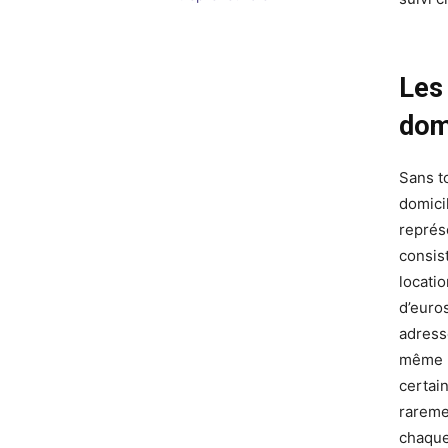
Les
domi
Sans t
domici
représ
consist
locati
d’euro
adress
même p
certai
rareme
chaque